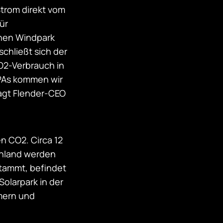
trom direkt vom
ür
inen Windpark
chließt sich der
O2-Verbrauch in
PPAs kommen wir
sagt Flender-CEO
n CO2. Circa 12
chland werden
stammt, befindet
Solarpark in der
mern und