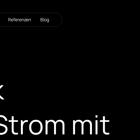
Referenzen
Blog
k
trom mit