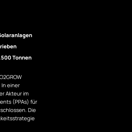
Solaranlagen
trieben
7.500 Tonnen
 ECO2GROW
In einer
r Akteur im
ents (PPAs) für
schlossen. Die
gkeitsstrategie