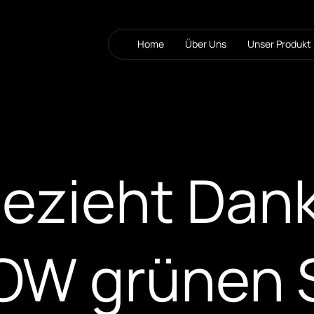
Home
Über Uns
Unser Produkt
bezieht Dan
W grünen S