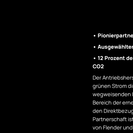
• Pionierpartn
• Ausgewählter
• 12 Prozent d
CO2
Der Antriebsher
grünen Strom di
wegweisenden In
Bereich der ern
den Direktbezug
Partnerschaft is
von Flender und 