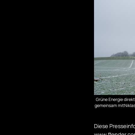
Grüne Energie direk
gemeinsam mitNiklas
Diese Presseinf
www.flender.co