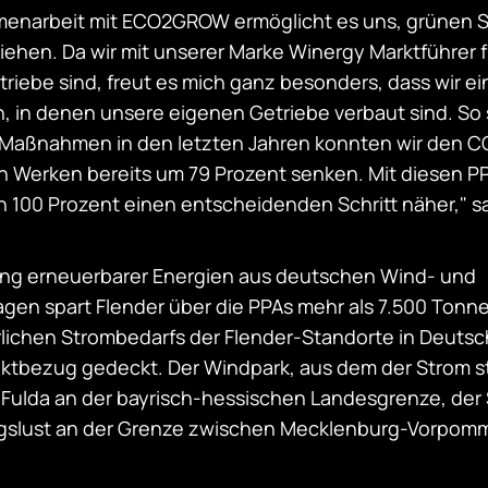
enarbeit mit ECO2GROW ermöglicht es uns, grünen S
iehen. Da wir mit unserer Marke Winergy Marktführer f
riebe sind, freut es mich ganz besonders, dass wir e
 in denen unsere eigenen Getriebe verbaut sind. So s
en Maßnahmen in den letzten Jahren konnten wir den C
 Werken bereits um 79 Prozent senken. Mit diesen 
n 100 Prozent einen entscheidenden Schritt näher," 
ung erneuerbarer Energien aus deutschen Wind- und
agen spart Flender über die PPAs mehr als 7.500 Tonne
rlichen Strombedarfs der Flender-Standorte in Deuts
ektbezug gedeckt. Der Windpark, aus dem der Strom 
 Fulda an der bayrisch-hessischen Landesgrenze, der 
gslust an der Grenze zwischen Mecklenburg-Vorpom