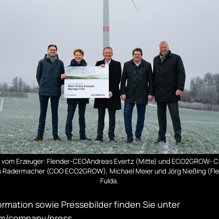
t vom Erzeuger: Flender-CEOAndreas Evertz (Mitte) und ECO2GROW- CEO
 Radermacher (COO ECO2GROW), Michael Meier und Jörg Nießing (Fle
Fulda.
ormation sowie Pressebilder finden Sie unter
m/company/press.